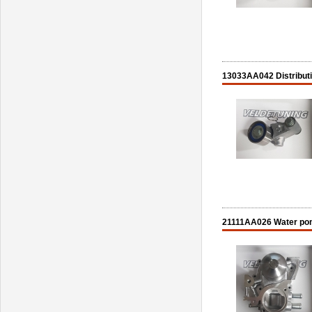
13033AA042 Distributi
21111AA026 Water po