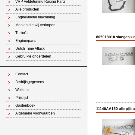
VRP Veldetuning Racing Parts
Alle producten
Engine/metal machining
Merken die wij verkopen
Turbo's
805918010 slangen kle
Engine/parts
Dutch Time Attack
Gebruikte onderdelen
Contact
Bedrijfsgegevens
Welkom
Prijslijst
Gastenboek
11140AA150 olie pijlst
Algemene voorwaarden