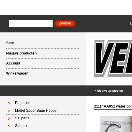
C
Start
Nieuwe producten
Account
Winkelwagen
»
Nieuwe producten
Projecten
21114AA051 water po
Model Spoor Baan Hobby
STI parts
Subaru