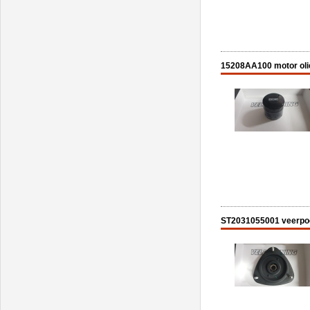
15208AA100 motor olie 
ST2031055001 veerpoot