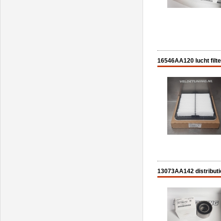
16546AA120 lucht filte
13073AA142 distributi