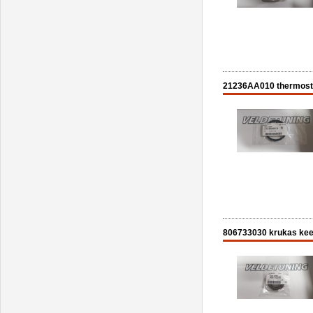
21236AA010 thermosta
806733030 krukas keer