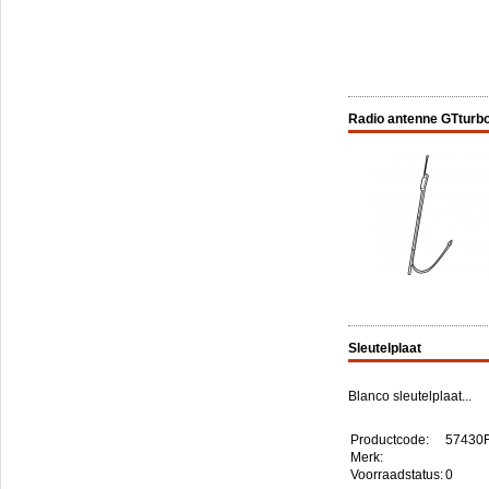
Radio antenne GTturb
Sleutelplaat
Blanco sleutelplaat...
Productcode:
57430
Merk:
Voorraadstatus:
0